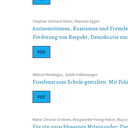
Stephan Gerhard Huber, Manuela Egger
Antisemitismus, Rassismus und Fremdenf
Förderung von Respekt, Demokratie und 
PDF
Wiltrud Weidinger, Judith Hollenweger
Friedensraum Schule gestalten: Mit Pol
PDF
Marie-Christin Grobner, Margarethe Kainig-Huber, Büşra
Für ein entschlossenes Miteinander: Di