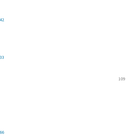
642
533
109
666