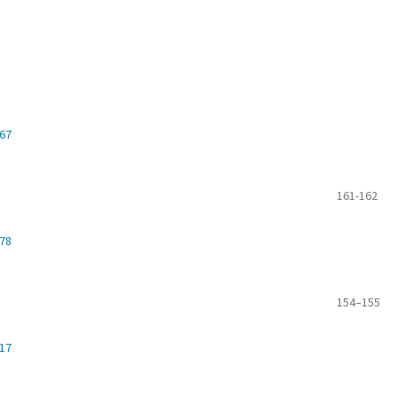
667
161-162
478
154–155
317