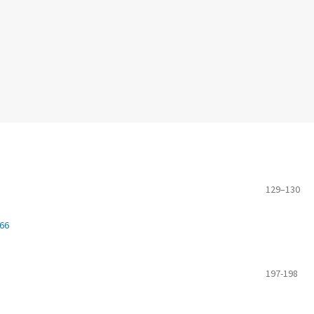
129–130
366
197-198