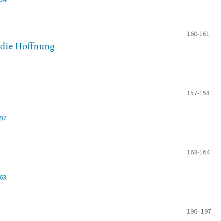
160-161
, die Hoffnung
157-158
497
163-164
463
196–197