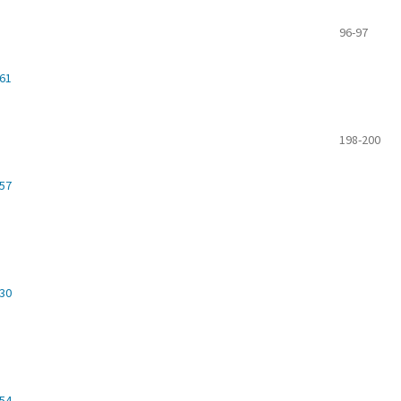
96-97
461
198-200
457
530
654