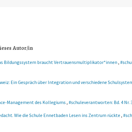
ieses Autor/in
s Bildungssystem braucht Vertrauensmultiplikator*innen
,
#schul
chweiz: Ein Gespräch über Integration und verschiedene Schulsyst
ance-Management des Kollegiums
,
#schuleverantworten: Bd. 4 Nr. 
dacht. Wie die Schule Ennetbaden Lesen ins Zentrum rückte
,
#sch