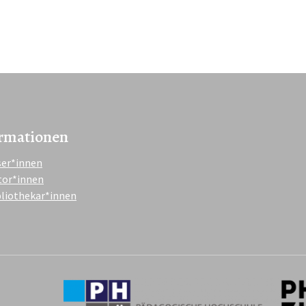
rmationen
ser*innen
tor*innen
bliothekar*innen