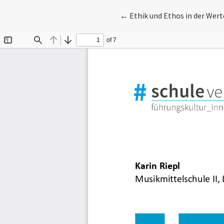
Zu Artikeldetails zurückkeh
←
Ethik und Ethos in der Wer