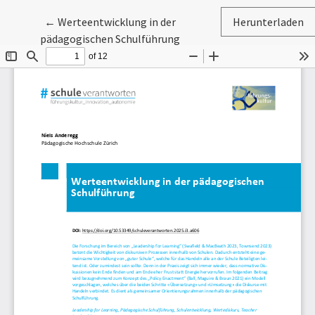
Zu Artikeldetails zurückkehren
←
Werteentwicklung in der
Herunterladen
pädagogischen Schulführung