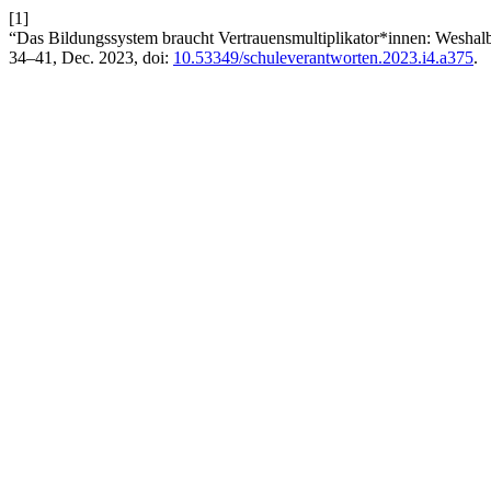
[1]
“Das Bildungssystem braucht Vertrauensmultiplikator*innen: Weshalb e
34–41, Dec. 2023, doi:
10.53349/schuleverantworten.2023.i4.a375
.