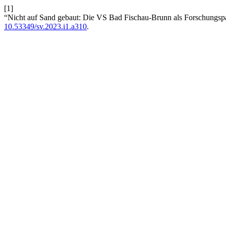
[1]
“Nicht auf Sand gebaut: Die VS Bad Fischau-Brunn als Forschungspar
10.53349/sv.2023.i1.a310
.