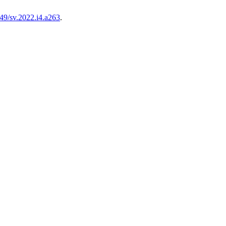
49/sv.2022.i4.a263
.