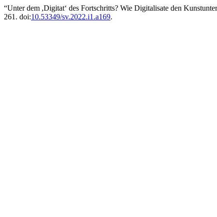
“Unter dem ,Digitat‘ des Fortschritts? Wie Digitalisate den Kunstun
261. doi:
10.53349/sv.2022.i1.a169
.