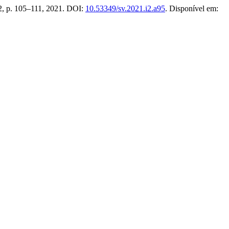
. 2, p. 105–111, 2021. DOI:
10.53349/sv.2021.i2.a95
. Disponível em: