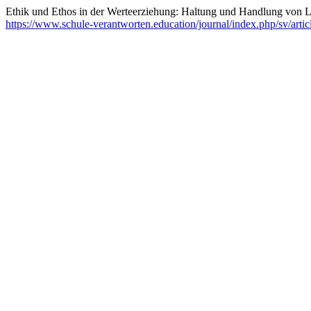
Ethik und Ethos in der Werteerziehung: Haltung und Handlung von L
https://www.schule-verantworten.education/journal/index.php/sv/artic