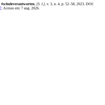
.
#schuleverantworten
,
[S. l.]
, v. 3, n. 4, p. 52–58, 2023. DOI:
7
. Acesso em: 7 aug. 2026.