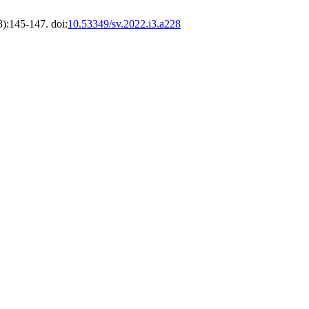
3):145-147. doi:
10.53349/sv.2022.i3.a228