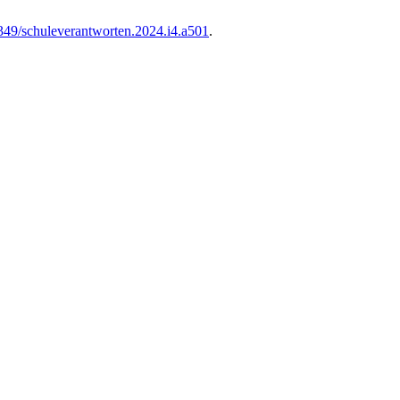
3349/schuleverantworten.2024.i4.a501
.