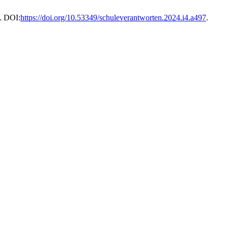
8. DOI:
https://doi.org/10.53349/schuleverantworten.2024.i4.a497
.