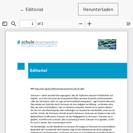
Zu Artikeldetails zurückkehren
←
Editorial
Herunterladen