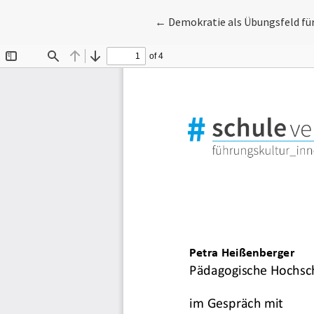
Zu Artikeldetails zurückkehre
←
Demokratie als Übungsfeld fü