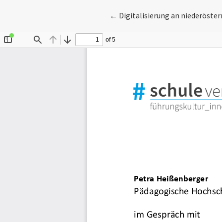
Zu Artikeldetails zurückkehre
←
Digitalisierung an niederöste